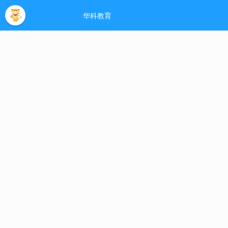
网站首页
招生简章
自考指南
自考专业
考试安排
论文实践
考试真
郑州大学自考网欢
单击此处搜索 >>
网站首页
>>
自考指南
>>
河南省2022年1
[日期：2022-10-18] 来源： www.zhengdazikao.net
1、自考准考证打印时间： 20