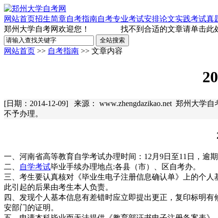
网站首页
招生简章
自考指南
自考专业
考试安排
论文实践
考试真
郑州大学自考网欢迎您！
找不到合适的文章请单击此处
网站首页
>>
自考指南
>> 文章内容
2
[日期：2014-12-09] 来源： www.zhengdazikao.net
不予办理。
一、河南省高等教育自学考试办理时间：12月9日至11日，逾
二、
自学考试
毕业手续办理地点:各县（市）、区自考办。
三、考生要认真核对《毕业生电子注册信息确认单》上的个人
此引起的后果由考生本人负责。
四、发现个人基本信息有差错时应立即提出更正，复印标明有
安部门的证明。
五、申请本科毕业而无法提供《教育部证书电子注册备案表》