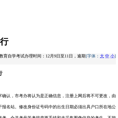
进行
教育自学考试办理时间：12月9日至11日，逾期
[字体：
大
中
小
]
行
字确认，市考办将认为是正确信息，注册上网后将不可更改，由
于报名站。修改身份证号码中的出生日期必须出具户口所在地公
转考、合并考号等考籍变更手续和未采集图像信息的考生，不能