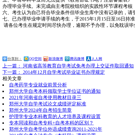
办理毕业手续。未完成由主考院校组织的实践性环节课程考核
六、考生认为自己符合毕业条件但毕业生库中没有记录的，请
七、已办理毕业申请手续的考生，于2015年1月15日至16
请各位考生在规定时间尽快办理，逾期不予办理，以免耽误毕
分享到：
QQ空间
新浪微博
腾讯微博
人人网
上一篇： 河南省高等教育自学考试免考办理上交证件取回通知
下一篇： 2014年12月自学考试毕业证书办理规定
相关文章
自考药学专业就业前景分析
郑州大学自考本科领取学士学位证书的通知
2021年河南省自考使用教材目录三
郑州大学自学考试论文成绩评定标准
郑州大学2024年自考招生简章
护理学专业本科教育的人才培养及课程设置
专本同读和自考专科+自考本科的区别？
郑州大学自考学位外语成绩查询2011-2021年