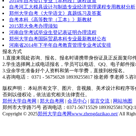
2014年自考会计专业（本科段）课程设置
自考河工大模具设计与制造专业经济管理课程专用教材分析
郑州大学自考《大学语文》真题练习及答案
自考本科《高等数学（工本）》新教材
2015郑大免考办理须知
河南自学考试毕业生登记表证明办理流程
郑州大学自考国际贸易本科专业最新教材公布
河南省2014年下半年自考教育管理专业考试安排
报名方式
1.直接来我处咨询、报名。报名时请携带身份证及正反面复印件
2.学生选择网上或电话报名，学员可以电话、QQ、电子邮件
3.业余学生准备好个人资料和第一年学费，直接到校报名。
4.咨询电话： 0371 - 56756528 18939255817 徐老师 李老师 5
版权声明： 本站所有文字、图片、音视频、美术设计和程序
否则以侵权论，依法追究相关法律责任。
郑州大学自考网
|
郑大自考网
|
会员中心
|
留言交流
|
网站地图
郑州市大学路75号 咨询电话：0371-56715529 18939255817QQ:13
Copyright © 2025
郑州大学自考网
www.zhengdazikao.net/
All Righ