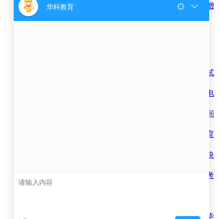
关于2024年10月自学考试新增
一门课
2024年下半年自考转考、免
考、在籍
热门阅读
河南省2014年上半年自学考试
毕业申
如何打印《教育部学历证书电
子注册
郑州大学自考毕业证领取时间
郑大自
2019年上半年河南省高等教育
自学考
河南省自学考试过程性评价快
速积分
关于2014年上半年郑州市自考
准考证
《思想品德鉴定表》下载
河南省自考办电话通讯录
郑州大学自考2016年上半年毕