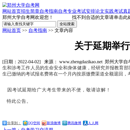
网站首页
招生简章
自考指南
自考专业
考试安排
论文实践
考试真
郑州大学自考网欢迎您！
找不到合适的文章请单击此处
网站首页
>>
自考指南
>> 文章内容
关于延期举行
[日期：2022-04-02] 来源： www.zhengdazikao.net
生和涉考工作人员的生命安全和身体健康，经研究并报教育部同
生已缴纳的考试报名费将在一个月内按原缴费渠道全额退回，
因考试延期给广大考生带来的不便，敬请谅解！
特此公告。
分享到：
QQ空间
新浪微博
腾讯微博
人人网
上一篇：自考学习交流群