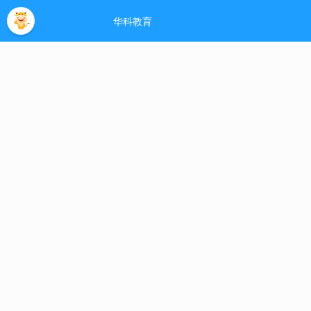
网站首页
招生简章
自考指南
自考专业
考试安排
论文实践
考试真
郑州大学自考网欢
单击此处搜索 >>
网站首页
>>
常见疑问
>>
自考的主
[日期：2022-07-12] 来源： www.zhengdazikao.net
依据目前《条例》规定